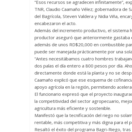
“Esos recursos se agradecen infinitamente”, expr
TNR, Claudio Caamaño Vélez; gobernadora de Sa
del Bagrícola, Steven Valdera y Nidia Viña, enca
encabezaron el acto.
Además del incremento productivo, el sistema h
productor aseguró que anteriormente gastaba 
además de unos RD$20,000 en combustible para 
puede ser manejada prácticamente por una sola
“Antes necesitábamos cuatro hombres trabajando
dos palas el día entero a 800 pesos por día. Ah
directamente donde está la planta y no se desper
Caamaño explicó que ese esquema de cofinanci
apoyo agrícola en la región, permitiendo aceler
El funcionario expresó que el proyecto inaugura
la competitividad del sector agropecuario, mejo
agricultura más eficiente y sostenible.
Manifestó que la tecnificación del riego no sola
rentable, más competitiva y más digna para el p
Resaltó el éxito del programa Bagri-Riego, tras 