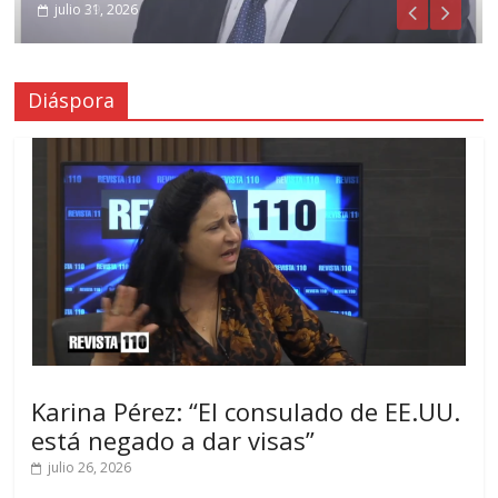
julio 31, 2026
julio 29, 2026
Diáspora
Karina Pérez: “El consulado de EE.UU.
está negado a dar visas”
julio 26, 2026