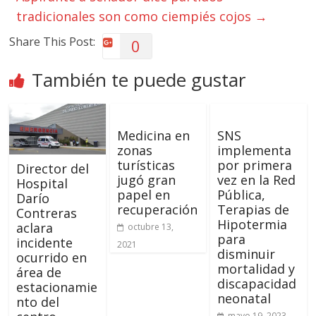
tradicionales son como ciempiés cojos
→
Share This Post:
0
También te puede gustar
Medicina en
SNS
zonas
implementa
turísticas
por primera
Director del
jugó gran
vez en la Red
Hospital
papel en
Pública,
Darío
recuperación
Terapias de
Contreras
Hipotermia
aclara
octubre 13,
para
incidente
2021
disminuir
ocurrido en
mortalidad y
área de
discapacidad
estacionamie
neonatal
nto del
mayo 19, 2023