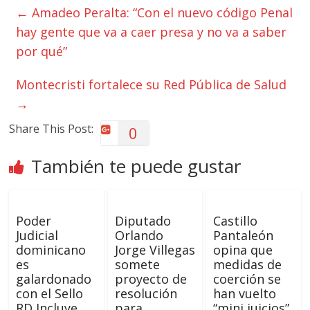
←
Amadeo Peralta: “Con el nuevo código Penal
hay gente que va a caer presa y no va a saber
por qué”
Montecristi fortalece su Red Pública de Salud
→
Share This Post:
0
También te puede gustar
Poder
Diputado
Castillo
Judicial
Orlando
Pantaleón
dominicano
Jorge Villegas
opina que
es
somete
medidas de
galardonado
proyecto de
coerción se
con el Sello
resolución
han vuelto
RD Incluye
para
“mini juicios”