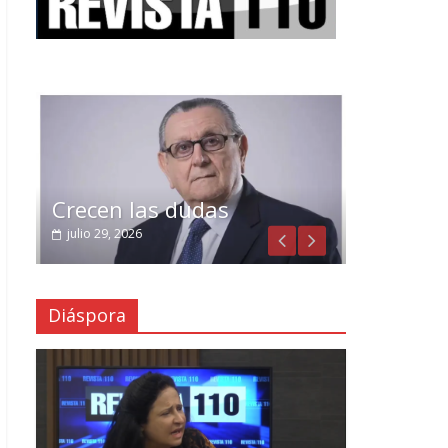
Crecen las dudas
julio 29, 2026
Diáspora