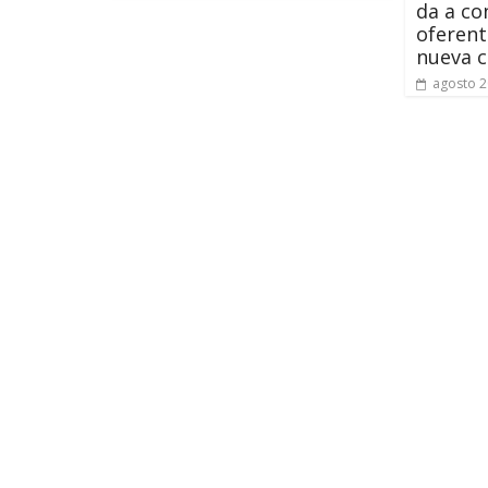
da a co
oferent
nueva c
agosto 2