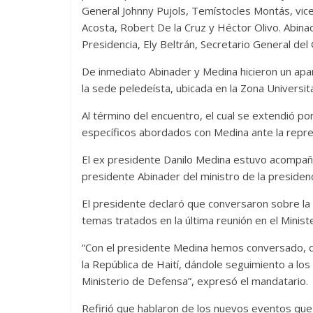
General Johnny Pujols, Temístocles Montás, vic
Acosta, Robert De la Cruz y Héctor Olivo. Abinad
Presidencia, Ely Beltrán, Secretario General del 
De inmediato Abinader y Medina hicieron un apar
la sede peledeísta, ubicada en la Zona Universita
Al término del encuentro, el cual se extendió p
específicos abordados con Medina ante la repre
El ex presidente Danilo Medina estuvo acompaña
presidente Abinader del ministro de la presidenci
El presidente declaró que conversaron sobre la si
temas tratados en la última reunión en el Minist
“Con el presidente Medina hemos conversado, dán
la República de Haití, dándole seguimiento a lo
Ministerio de Defensa”, expresó el mandatario.
Refirió que hablaron de los nuevos eventos que