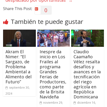
desplazado por oportunistas”
→
Share This Post:
0
También te puede gustar
Akram El
Inespre da
Claudio
Nimer: “El
inicio en Los
Caamaño
Sargazo, de
Frailes al
Vélez resalta
Problema
programa
desafíos y
Ambiental a
Grandes
avances en la
Alimento del
Ferias de
tecnificación
Futuro”
Productores,
del riego
como parte
agrícola en
septiembre 30,
de la Brisita
República
2024
Navideña
Dominicana
noviembre 29,
diciembre 16,