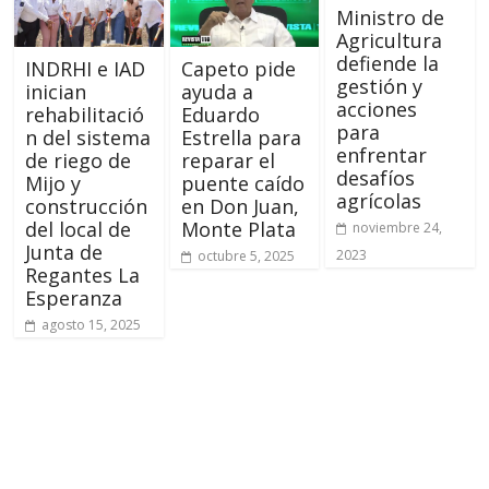
Ministro de
Agricultura
defiende la
INDRHI e IAD
Capeto pide
gestión y
inician
ayuda a
acciones
rehabilitació
Eduardo
para
n del sistema
Estrella para
enfrentar
de riego de
reparar el
desafíos
Mijo y
puente caído
agrícolas
construcción
en Don Juan,
del local de
Monte Plata
noviembre 24,
Junta de
2023
octubre 5, 2025
Regantes La
Esperanza
agosto 15, 2025