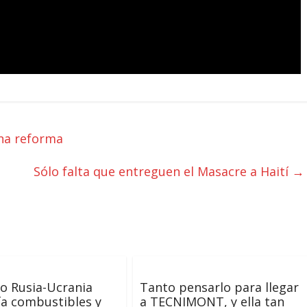
una reforma
Sólo falta que entreguen el Masacre a Haití
→
to Rusia-Ucrania
Tanto pensarlo para llegar
ía combustibles y
a TECNIMONT, y ella tan