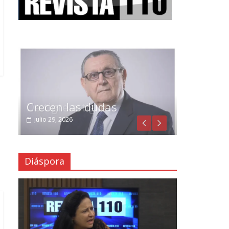
Crecen las dudas
julio 29, 2026
Diáspora