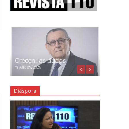
Crecen las dudas
julio 29, 2026
Diáspora