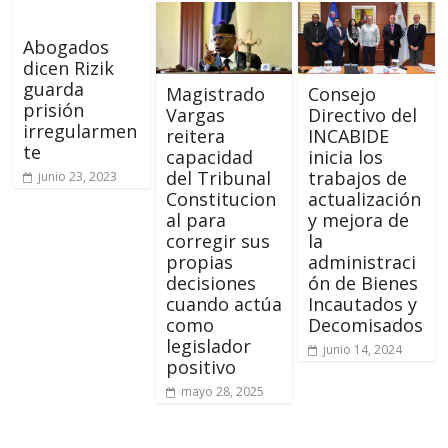
Abogados
dicen Rizik
guarda
Magistrado
Consejo
prisión
Vargas
Directivo del
irregularmen
reitera
INCABIDE
te
capacidad
inicia los
del Tribunal
trabajos de
junio 23, 2023
Constitucion
actualización
al para
y mejora de
corregir sus
la
propias
administraci
decisiones
ón de Bienes
cuando actúa
Incautados y
como
Decomisados
legislador
junio 14, 2024
positivo
mayo 28, 2025