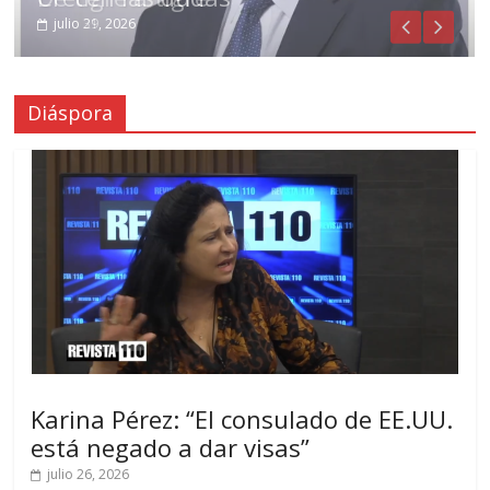
julio 31, 2026
julio 29, 2026
Diáspora
Karina Pérez: “El consulado de EE.UU.
está negado a dar visas”
julio 26, 2026