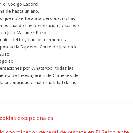
n el Código Laboral.
na de hasta un año.
es que no se toca a la persona, no hay
ción es cuando hay penetración”, expresó
con Julio Martinez Pozo.
quier delito y que los elementos
 porque la Suprema Corte de Justicia lo
 2015.
uego se
onversaciones por WhatsApp, todas las
mento de Investigación de Crímenes de
a autenticidad e inalterabilidad de las
edidas excepcionales
do coordinador general de rescate en El Seibo ante