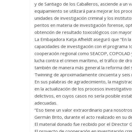
y de Santiago de los Caballeros, asciende a un v
equipamiento se utilizará para mejorar los proc
unidades de investigación criminal y los institu
peritos en materia de investigación forense, opt
obtención de resultado toxicológicos con mayor 
La Embajadora Katja Afheldt aseguró que “En l
capacidades de investigación con el programa 
cooperación regional como SEACOP, COPOLAD y
lucha contra el crimen marítimo, el tráfico de d
también de manera más general la reforma del si
Twinning de aproximadamente cincuenta y seis 
En sus palabras de agradecimiento, la magistrad
en la actualización de los procesos investigativ
delictivos, en cuyos casos no sería posible esta
adecuadas.
“Eso tiene un valor extraordinario para nosotros
Germán Brito, durante el acto realizado en su d
El material donado fue recibido por el Director 
El proyecto de cooperación en investigación crim