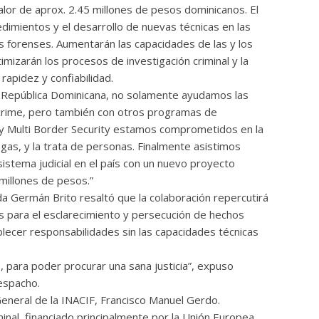
alor de aprox. 2.45 millones de pesos dominicanos. El
edimientos y el desarrollo de nuevas técnicas en las
tos forenses. Aumentarán las capacidades de las y los
imizarán los procesos de investigación criminal y la
rapidez y confiabilidad.
a República Dominicana, no solamente ayudamos las
Icrime, pero también con otros programas de
 Multi Border Security estamos comprometidos en la
rogas, y la trata de personas. Finalmente asistimos
stema judicial en el país con un nuevo proyecto
millones de pesos.”
a Germán Brito resaltó que la colaboración repercutirá
os para el esclarecimiento y persecución de hechos
blecer responsabilidades sin las capacidades técnicas
, para poder procurar una sana justicia”, expuso
espacho.
General de la INACIF, Francisco Manuel Gerdo.
inal, financiado principalmente por la Unión Europea,