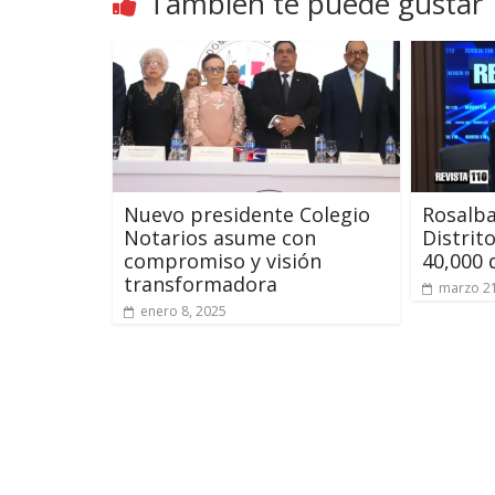
También te puede gustar
Nuevo presidente Colegio
Rosalba
Notarios asume con
Distrit
compromiso y visión
40,000 
transformadora
marzo 21
enero 8, 2025