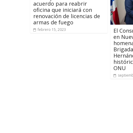
acuerdo para reabrir
oficina que iniciará con
renovación de licencias de
armas de fuego
El Con
febrero 15, 2023
en Nuev
homenaj
Brigada
Hernánd
históri
ONU
septiemb