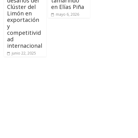
desafíos del
tamarindo
Clúster del
en Elías Piña
Limón en
mayo 6, 2026
exportación
y
competitivid
ad
internacional
junio 22, 2025