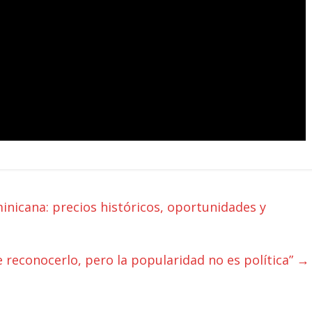
nicana: precios históricos, oportunidades y
ue reconocerlo, pero la popularidad no es política”
→