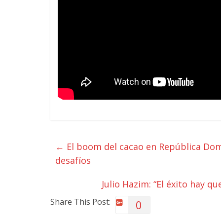
←
El boom del cacao en República Domi
desafíos
Julio Hazim: “El éxito hay q
Share This Post:
0