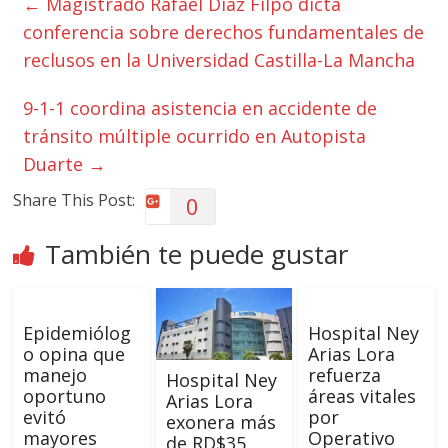
←
Magistrado Rafael Díaz Filpo dicta
conferencia sobre derechos fundamentales de
reclusos en la Universidad Castilla-La Mancha
9-1-1 coordina asistencia en accidente de
tránsito múltiple ocurrido en Autopista
Duarte
→
Share This Post:
0
También te puede gustar
Epidemiólog
Hospital Ney
o opina que
Arias Lora
manejo
refuerza
Hospital Ney
oportuno
áreas vitales
Arias Lora
evitó
por
exonera más
mayores
Operativo
de RD$35