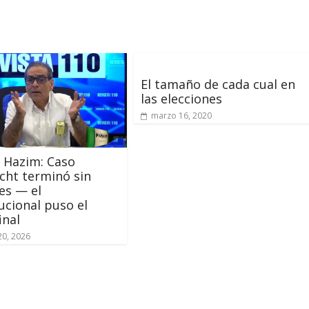
El tamaño de cada cual en
las elecciones
marzo 16, 2020
 Hazim: Caso
ht terminó sin
es — el
ucional puso el
inal
20, 2026