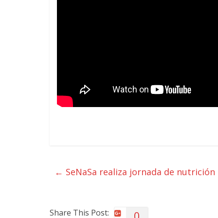
←
SeNaSa realiza jornada de nutrición
Share This Post:
0