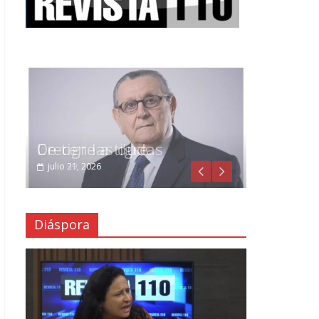
Crecen las dudas
julio 29, 2026
Diáspora