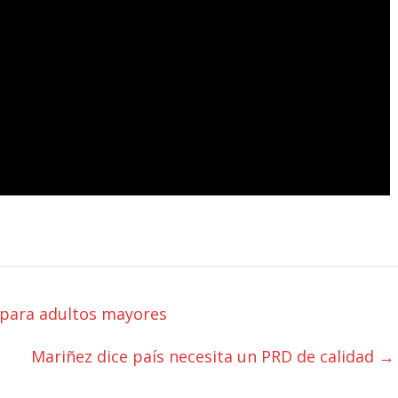
 para adultos mayores
Mariñez dice país necesita un PRD de calidad
→