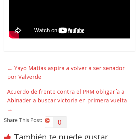
←
Yayo Matías aspira a volver a ser senador
por Valverde
Acuerdo de frente contra el PRM obligaría a
Abinader a buscar victoria en primera vuelta
→
Share This Post:
0
También te puede gustar