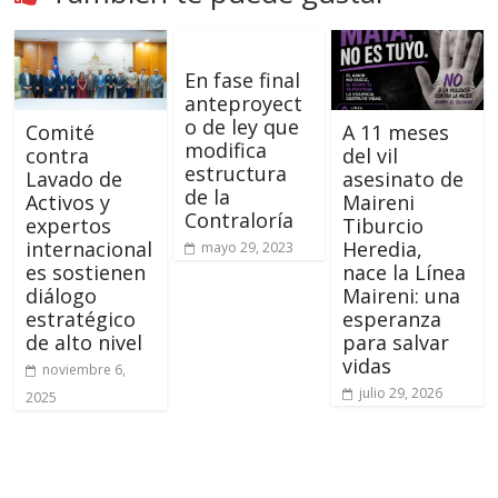
En fase final
anteproyect
o de ley que
Comité
A 11 meses
modifica
contra
del vil
estructura
Lavado de
asesinato de
de la
Activos y
Maireni
Contraloría
expertos
Tiburcio
internacional
Heredia,
mayo 29, 2023
es sostienen
nace la Línea
diálogo
Maireni: una
estratégico
esperanza
de alto nivel
para salvar
vidas
noviembre 6,
julio 29, 2026
2025