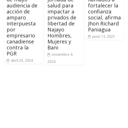
audiencia de
salud para
fortalecer la
acción de
impactar a
confianza
amparo
privados de
social, afirma
interpuesta
libertad de
Jhon Richard
por
Najayo
Paniagua
empresario
Hombres,
junio 13, 2025
canadiense
Mujeres y
contra la
Bani
PGR
noviembre 4,
abril 25, 2024
2024