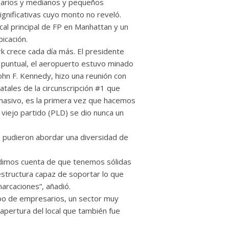
esarios y medianos y pequeños
gnificativas cuyo monto no reveló.
cal principal de FP en Manhattan y un
icación.
k crece cada día más. El presidente
 puntual, el aeropuerto estuvo minado
ohn F. Kennedy, hizo una reunión con
atales de la circunscripción #1 que
 masivo, es la primera vez que hacemos
l viejo partido (PLD) se dio nunca un
s pudieron abordar una diversidad de
 dimos cuenta de que tenemos sólidas
estructura capaz de soportar lo que
arcaciones”, añadió.
upo de empresarios, un sector muy
apertura del local que también fue