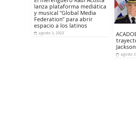
El merenguero Raúl Acosta
lanza plataforma mediática
y musical “Global Media
Federation” para abrir
espacio a los latinos
ACADOB
agosto 3, 2023
trayect
Jackson
agosto 3