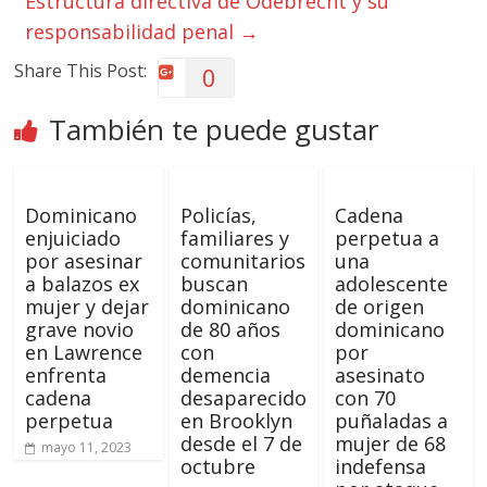
Estructura directiva de Odebrecht y su
responsabilidad penal
→
Share This Post:
0
También te puede gustar
Dominicano
Policías,
Cadena
enjuiciado
familiares y
perpetua a
por asesinar
comunitarios
una
a balazos ex
buscan
adolescente
mujer y dejar
dominicano
de origen
grave novio
de 80 años
dominicano
en Lawrence
con
por
enfrenta
demencia
asesinato
cadena
desaparecido
con 70
perpetua
en Brooklyn
puñaladas a
desde el 7 de
mujer de 68
mayo 11, 2023
octubre
indefensa