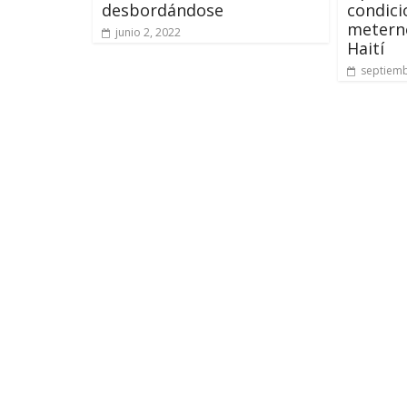
desbordándose
condici
meterno
junio 2, 2022
Haití
septiemb