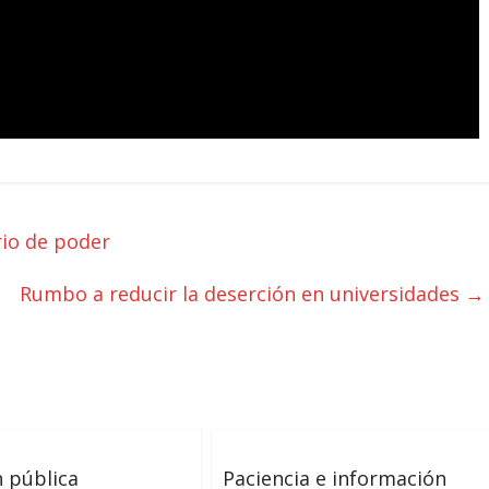
rio de poder
Rumbo a reducir la deserción en universidades
→
 pública
Paciencia e información