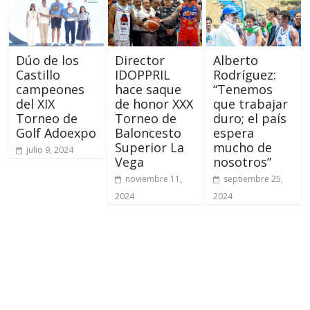
Dúo de los
Director
Alberto
Castillo
IDOPPRIL
Rodríguez:
campeones
hace saque
“Tenemos
del XIX
de honor XXX
que trabajar
Torneo de
Torneo de
duro; el país
Golf Adoexpo
Baloncesto
espera
Superior La
mucho de
julio 9, 2024
Vega
nosotros”
noviembre 11,
septiembre 25,
2024
2024