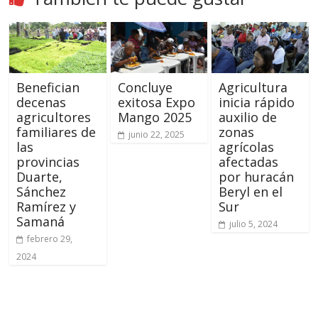
Benefician
Concluye
Agricultura
decenas
exitosa Expo
inicia rápido
agricultores
Mango 2025
auxilio de
familiares de
zonas
junio 22, 2025
las
agrícolas
provincias
afectadas
Duarte,
por huracán
Sánchez
Beryl en el
Ramírez y
Sur
Samaná
julio 5, 2024
febrero 29,
2024