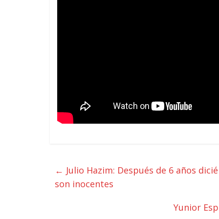
←
Julio Hazim: Después de 6 años dici
son inocentes
Yunior Espi