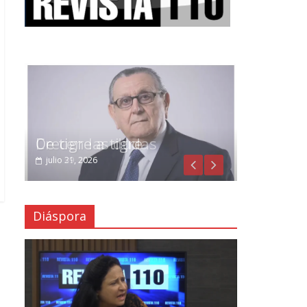
Crecen las dudas
julio 29, 2026
Diáspora