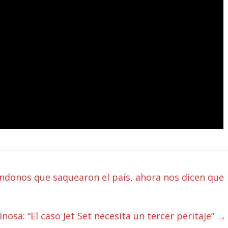
éndonos que saquearon el país, ahora nos dicen que
nosa: “El caso Jet Set necesita un tercer peritaje”
→