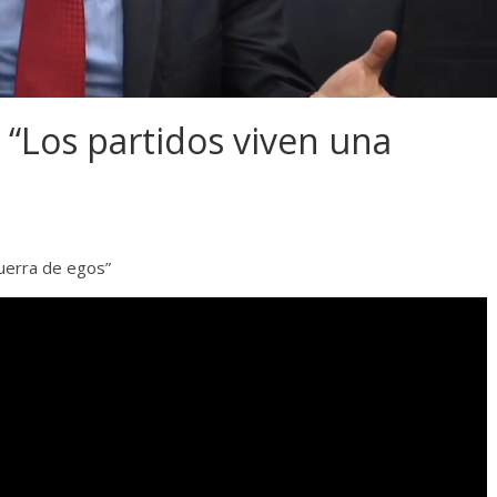
 “Los partidos viven una
guerra de egos”