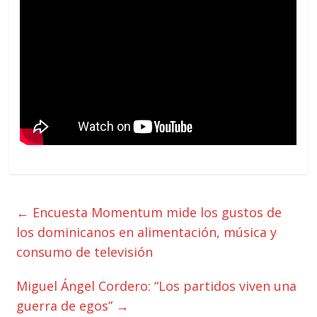
←
Encuesta Momentum mide los gustos de
los dominicanos en alimentación, música y
consumo de televisión
Miguel Ángel Cordero: “Los partidos viven una
guerra de egos”
→