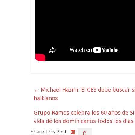
←
Michael Hazim: El CES debe buscar so
haitianos
Grupo Ramos celebra los 60 años de Sir
vida de los dominicanos todos los días
Share This Post:
0