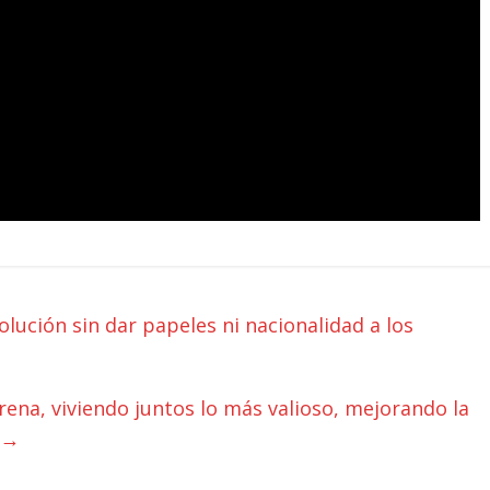
lución sin dar papeles ni nacionalidad a los
ena, viviendo juntos lo más valioso, mejorando la
→