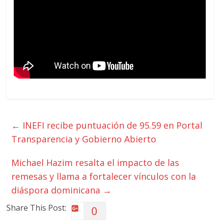
←
INEFI recibe puntuación de 95.59 en Portal
Transparencia y Gobierno Abierto
Michael Hazim resalta el impacto de las
remesas y llama a fortalecer vínculos con la
diáspora dominicana
→
Share This Post:
0