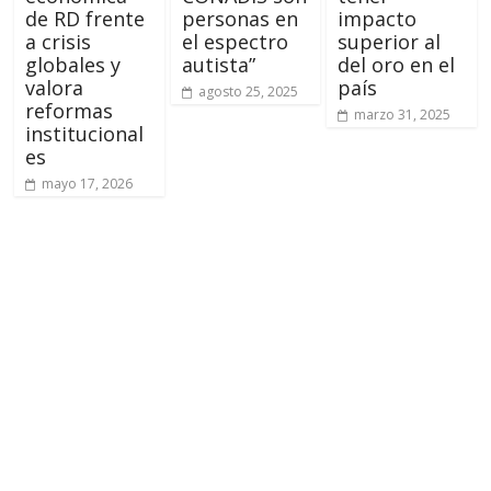
de RD frente
personas en
impacto
a crisis
el espectro
superior al
globales y
autista”
del oro en el
valora
país
agosto 25, 2025
reformas
marzo 31, 2025
institucional
es
mayo 17, 2026