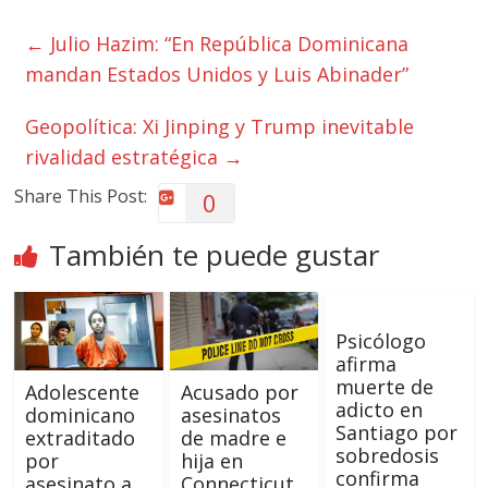
←
Julio Hazim: “En República Dominicana
mandan Estados Unidos y Luis Abinader”
Geopolítica: Xi Jinping y Trump inevitable
rivalidad estratégica
→
Share This Post:
0
También te puede gustar
Psicólogo
afirma
muerte de
Adolescente
Acusado por
adicto en
dominicano
asesinatos
Santiago por
extraditado
de madre e
sobredosis
por
hija en
confirma
asesinato a
Connecticut