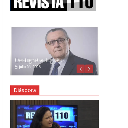
Crecen las dudas
julio 29, 2026
Diáspora