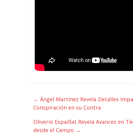
←
Ángel Martínez Revela Detalles Impa
Conspiración en su Contra
Oliverio Espaillat Revela Avances en T
desde el Campo
→