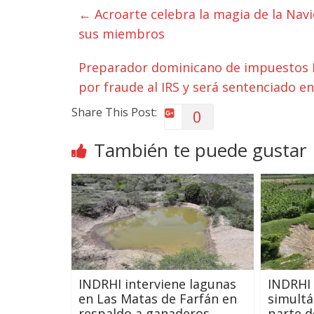
←
Acroarte celebra la magia de la Nav
sus miembros
Preparador dominicano de impuestos R
por fraude al IRS y será sentenciado e
Share This Post:
0
También te puede gustar
INDRHI interviene lagunas
INDRHI 
en Las Matas de Farfán en
simult
respaldo a ganaderos
parte 