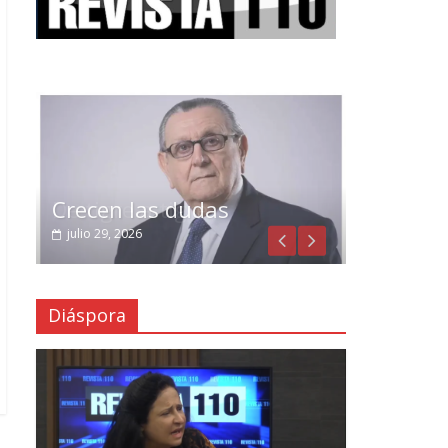
Crecen las dudas
julio 29, 2026
Diáspora