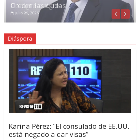
De tigre a tigre
Crecen las dudas
julio 31, 2026
julio 29, 2026
Diáspora
Karina Pérez: “El consulado de EE.UU.
está negado a dar visas”