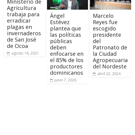
Ministerio de
Agricultura
trabaja para
Ángel
Marcelo
erradicar
Estévez
Reyes fue
plagas en
plantea que
escogido
invernaderos
las políticas
presidente
de San José
públicas
del
de Ocoa
deben
Patronato de
enfocarse en
la Ciudad
agosto 16, 2021
el 85% de los
Agropecuaria
productores
del Nordeste
dominicanos
abril 22, 2024
junio 7, 2026