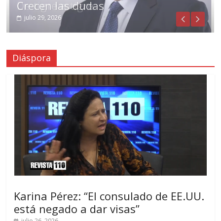
De tigre a tigre
Crecen las dudas
julio 31, 2026
julio 29, 2026
Diáspora
Karina Pérez: “El consulado de EE.UU.
está negado a dar visas”
julio 26, 2026