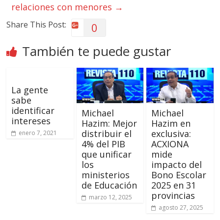
relaciones con menores
→
Share This Post:
0
También te puede gustar
La gente
sabe
identificar
Michael
Michael
intereses
Hazim: Mejor
Hazim en
distribuir el
exclusiva:
enero 7, 2021
4% del PIB
ACXIONA
que unificar
mide
los
impacto del
ministerios
Bono Escolar
de Educación
2025 en 31
provincias
marzo 12, 2025
agosto 27, 2025