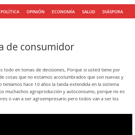
POLÍTICA
OPINIÓN
ECONOMÍA
SALUD
DIÁSPORA
va de consumidor
os todo en tomas de decisiones, Porque si usted tiene por
 de cosas que no estamos acostumbrados que son nuevas y
 teníamos hace 10 años la tanda extendida en la sistema
los muchachos agroproducción y autoconsumo, porque no es
ores o van a ser agroempresario pero todos van a ser los