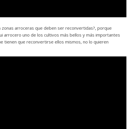
en zonas arroceras que deben ser reconvertidas?, porque
fui arrocero uno de los cultivos más bellos y más importantes
ue tienen que reconvertirse ellos mismos, no lo quieren