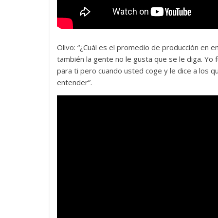
Olivo: “¿Cuál es el promedio de producción en 
también la gente no le gusta que se le diga. Yo 
para ti pero cuando usted coge y le dice a los q
entender”.