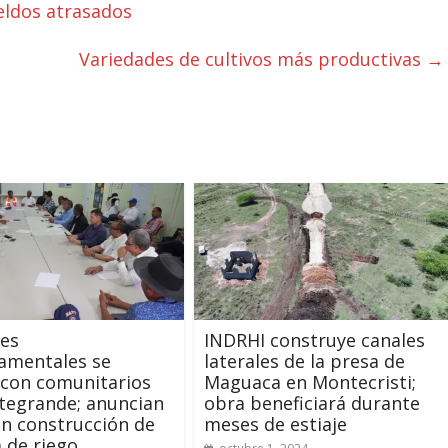
eldos atrasados
Variedades de cultivos más productivas
→
des
INDRHI construye canales
amentales se
laterales de la presa de
 con comunitarios
Maguaca en Montecristi;
tegrande; anuncian
obra beneficiará durante
ión construcción de
meses de estiaje
 de riego