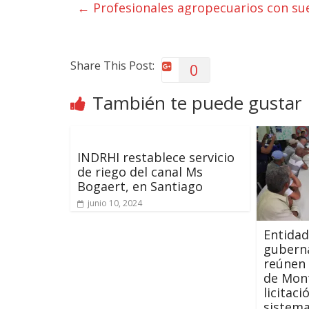
←
Profesionales agropecuarios con su
Share This Post:
0
También te puede gustar
INDRHI restablece servicio
de riego del canal Ms
Bogaert, en Santiago
junio 10, 2024
Entida
gubern
reúnen
de Mon
licitac
sistema