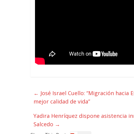
←
José Israel Cuello: “Migración hacia
mejor calidad de vida”
Yadira Henríquez dispone asistencia i
Salcedo
→