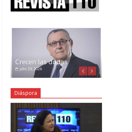
Crecen las dudas
julio 29, 2026
Diáspora