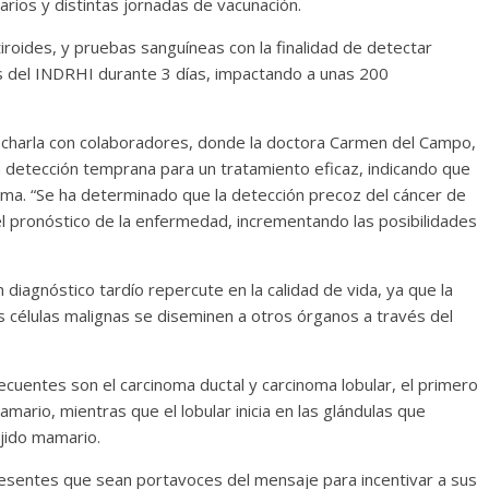
 varios y distintas jornadas de vacunación.
roides, y pruebas sanguíneas con la finalidad de detectar
nes del INDRHI durante 3 días, impactando a unas 200
 charla con colaboradores, donde la doctora Carmen del Campo,
a detección temprana para un tratamiento eficaz, indicando que
a. “Se ha determinado que la detección precoz del cáncer de
l pronóstico de la enfermedad, incrementando las posibilidades
diagnóstico tardío repercute en la calidad de vida, ya que la
s células malignas se diseminen a otros órganos a través del
cuentes son el carcinoma ductal y carcinoma lobular, el primero
mario, mientras que el lobular inicia en las glándulas que
ejido mamario.
 presentes que sean portavoces del mensaje para incentivar a sus