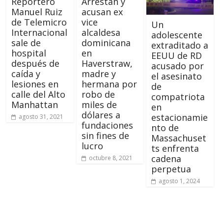
Reportero
Arrestan y
Manuel Ruiz
acusan ex
de Telemicro
vice
Un
Internacional
alcaldesa
adolescente
sale de
dominicana
extraditado a
hospital
en
EEUU de RD
después de
Haverstraw,
acusado por
caída y
madre y
el asesinato
lesiones en
hermana por
de
calle del Alto
robo de
compatriota
Manhattan
miles de
en
dólares a
estacionamie
agosto 31, 2021
fundaciones
nto de
sin fines de
Massachuset
lucro
ts enfrenta
cadena
octubre 8, 2021
perpetua
agosto 1, 2024