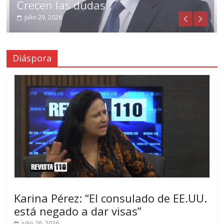
De tigre a tigre
Crecen las dudas
julio 31, 2026
julio 29, 2026
Diáspora
Karina Pérez: “El consulado de EE.UU.
está negado a dar visas”
julio 26, 2026