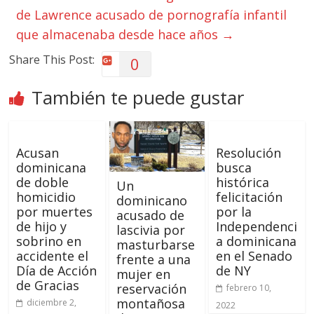
de Lawrence acusado de pornografía infantil
que almacenaba desde hace años
→
Share This Post:
0
También te puede gustar
Acusan
Resolución
dominicana
busca
de doble
histórica
Un
homicidio
felicitación
dominicano
por muertes
por la
acusado de
de hijo y
Independenci
lascivia por
sobrino en
a dominicana
masturbarse
accidente el
en el Senado
frente a una
Día de Acción
de NY
mujer en
de Gracias
reservación
febrero 10,
montañosa
diciembre 2,
2022