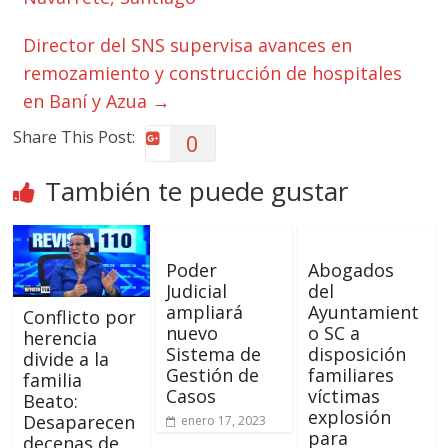
Director del SNS supervisa avances en
remozamiento y construcción de hospitales
en Baní y Azua
→
Share This Post:
0
También te puede gustar
Poder
Abogados
Judicial
del
ampliará
Ayuntamient
Conflicto por
nuevo
o SC a
herencia
Sistema de
disposición
divide a la
Gestión de
familiares
familia
Casos
víctimas
Beato:
explosión
Desaparecen
enero 17, 2023
para
decenas de