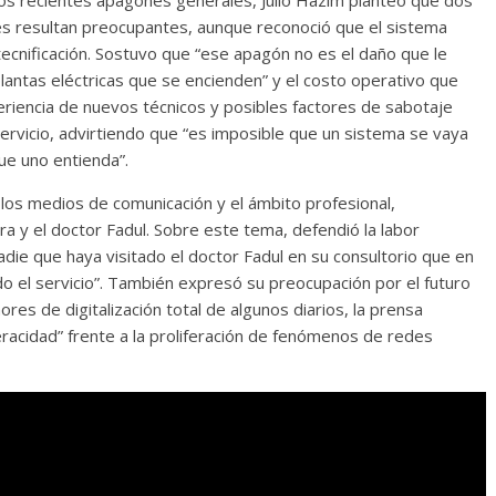
los recientes apagones generales, Julio Hazim planteó que dos
 resultan preocupantes, aunque reconoció que el sistema
tecnificación. Sostuvo que “ese apagón no es el daño que le
antas eléctricas que se encienden” y el costo operativo que
eriencia de nuevos técnicos y posibles factores de sabotaje
 servicio, advirtiendo que “es imposible que un sistema se vaya
que uno entienda”.
 los medios de comunicación y el ámbito profesional,
ra y el doctor Fadul. Sobre este tema, defendió la labor
adie que haya visitado el doctor Fadul en su consultorio que en
o el servicio”. También expresó su preocupación por el futuro
ores de digitalización total de algunos diarios, la prensa
eracidad” frente a la proliferación de fenómenos de redes