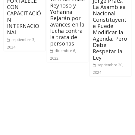
FORTALECE
Jorge Prats:
Reynoso y
CON
La Asamblea
Yohanna
CAPACITACIÓ
Nacional
Bejarán por
N
Constituyent
avances en la
INTERNACIO
e Puede
lucha contra
NAL
Modificar la
la trata de
Agenda, Pero
septiembre 3,
personas
Debe
2024
Respetar la
diciembre 6,
Ley
2022
septiembre 20,
2024