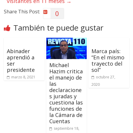
visitantes en 11 meses
→
Share This Post:
0
También te puede gustar
Abinader
Marca país:
aprendió a
“En el mismo
ser
trayecto del
Michael
presidente
sol”
Hazim critica
el manejo de
marzo 8, 2021
octubre 27,
las
2020
declaracione
s juradas y
cuestiona las
funciones de
la Cámara de
Cuentas
septiembre 18,