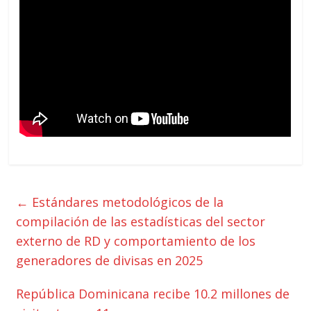
←
Estándares metodológicos de la
compilación de las estadísticas del sector
externo de RD y comportamiento de los
generadores de divisas en 2025
República Dominicana recibe 10.2 millones de