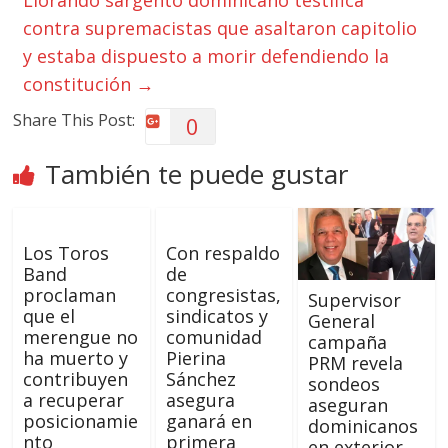
Llorando sargento dominicano testifica
contra supremacistas que asaltaron capitolio
y estaba dispuesto a morir defendiendo la
constitución
→
Share This Post:
0
También te puede gustar
Los Toros
Con respaldo
Band
de
proclaman
congresistas,
Supervisor
que el
sindicatos y
General
merengue no
comunidad
campaña
ha muerto y
Pierina
PRM revela
contribuyen
Sánchez
sondeos
a recuperar
asegura
aseguran
posicionamie
ganará en
dominicanos
nto
primera
en exterior