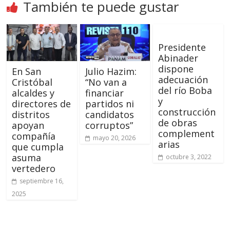
También te puede gustar
Presidente
Abinader
dispone
En San
Julio Hazim:
adecuación
Cristóbal
“No van a
del río Boba
alcaldes y
financiar
y
directores de
partidos ni
construcción
distritos
candidatos
de obras
apoyan
corruptos”
complement
compañía
mayo 20, 2026
arias
que cumpla
asuma
octubre 3, 2022
vertedero
septiembre 16,
2025