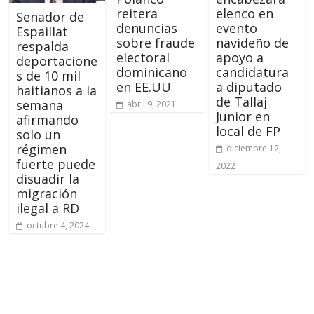
reitera
elenco en
Senador de
denuncias
evento
Espaillat
sobre fraude
navideño de
respalda
electoral
apoyo a
deportacione
dominicano
candidatura
s de 10 mil
en EE.UU
a diputado
haitianos a la
de Tallaj
semana
abril 9, 2021
Junior en
afirmando
local de FP
solo un
régimen
diciembre 12,
fuerte puede
2022
disuadir la
migración
ilegal a RD
octubre 4, 2024