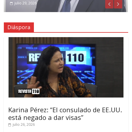
julio 31, 2026
julio 29, 2026
Diáspora
Karina Pérez: “El consulado de EE.UU.
está negado a dar visas”
julio 26, 2026