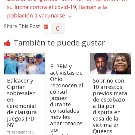
su lucha contra el covid-19, llaman a la
población a vacunarse
→
Share This Post:
0
También te puede gustar
El PRM y
activistas de
Ohio
Balcacer y
Sobrino con
reconocen al
Ciprian
10 arrestos
cónsul
sobresalen
previos mata
Jáquez
en
de escobazo
durante
ceremonial
a tía por
consulados
de clausura
disputa en
móviles
juegos JPD
casa de la
abarrotados
NY
víctima en
por
Queens
septiembre 5,