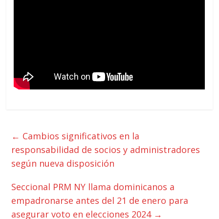
←
Cambios significativos en la
responsabilidad de socios y administradores
según nueva disposición
Seccional PRM NY llama dominicanos a
empadronarse antes del 21 de enero para
asegurar voto en elecciones 2024
→